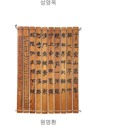
성영옥
원명환