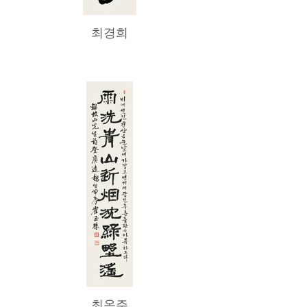
최경희
최옥주